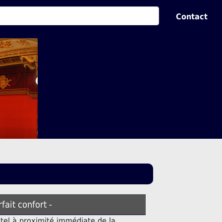
Contact
rfait confort -
tel à proximité immédiate de la.