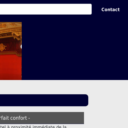
Contact
rfait confort -
tel à proximité immédiate de la.