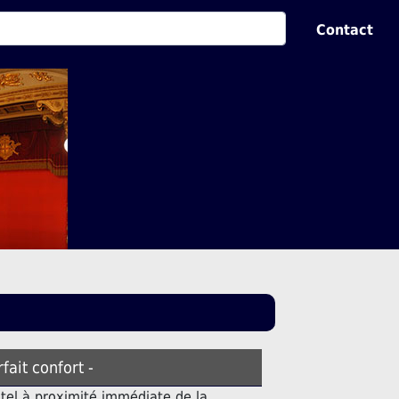
Contact
rfait confort -
tel à proximité immédiate de la.