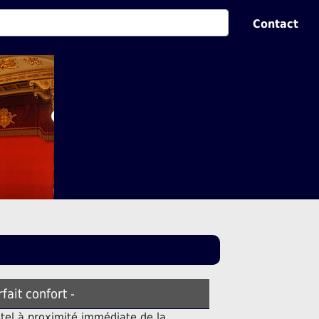
Contact
rfait confort -
tel à proximité immédiate de la.