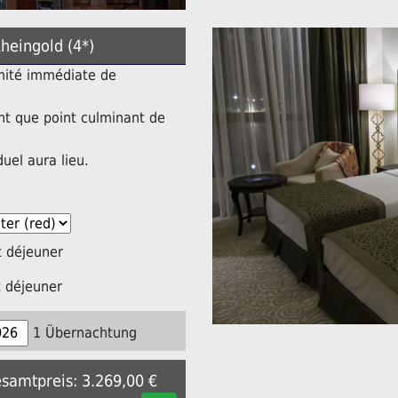
Rheingold (4*)
imité immédiate de
nt que point culminant de
duel aura lieu.
 déjeuner
 déjeuner
1 Übernachtung
esamtpreis: 3.269,00 €