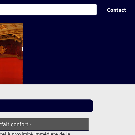
Contact
rfait confort -
tel à proximité immédiate de la.