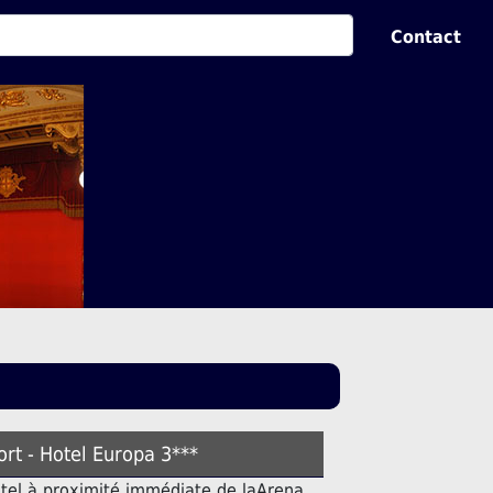
Contact
ort - Hotel Europa 3***
ôtel à proximité immédiate de laArena