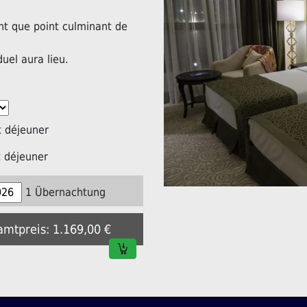
nt que point culminant de
duel aura lieu.
 déjeuner
 déjeuner
1 Übernachtung
amtpreis: 1.169,00 €