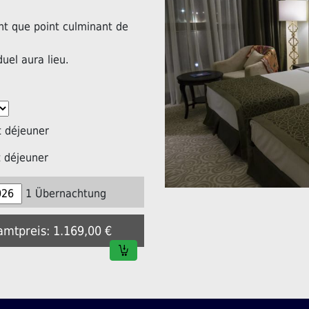
nt que point culminant de
duel aura lieu.
 déjeuner
 déjeuner
1 Übernachtung
amtpreis: 1.169,00 €