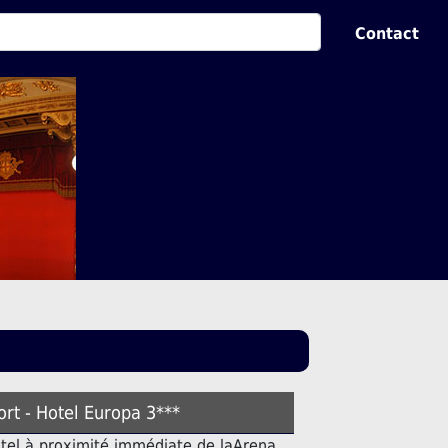
Contact
ort - Hotel Europa 3***
ôtel à proximité immédiate de laArena