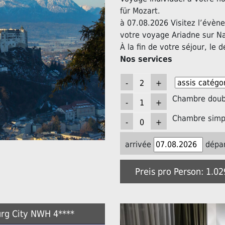
für Mozart.
à 07.08.2026 Visitez l’évèn
votre voyage Ariadne sur N
À la fin de votre séjour, le d
Nos services
Chambre doubl
Chambre simpl
arrivée
dépar
Preis pro Person: 1.0
urg City NWH 4****