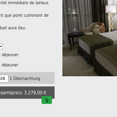
imité immédiate de laHaus
nt que point culminant de
duel aura lieu.
 déjeuner
 déjeuner
1 Übernachtung
esamtpreis: 3.279,00 €