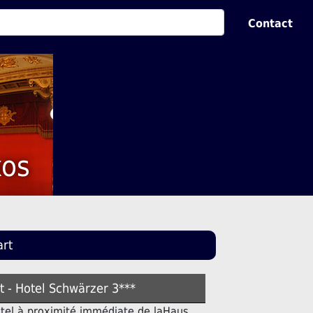
Contact
xos
art
rt - Hotel Schwärzer 3***
ôtel à proximité immédiate de laHaus