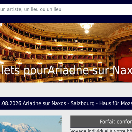
llets pourAriadne sur Na
.08.2026 Ariadne sur Naxos - Salzbourg - Haus für Moz
Forfait confo
Voyage individuel à votre h