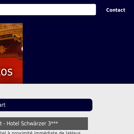
Contact
xos
art
rt - Hotel Schwärzer 3***
ôtel à proximité immédiate de laHaus