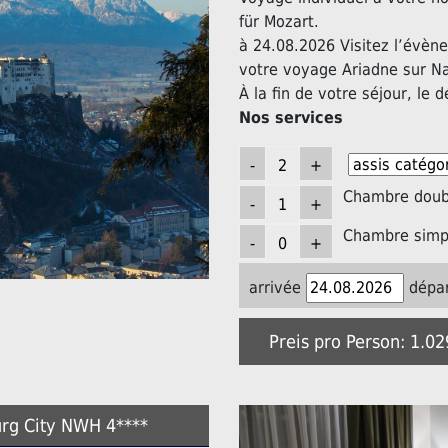
für Mozart.
à 24.08.2026 Visitez l’évèn
votre voyage Ariadne sur N
À la fin de votre séjour, le d
Nos services
Chambre doubl
Chambre simpl
arrivée
dépar
Preis pro Person: 1.0
urg City NWH 4****