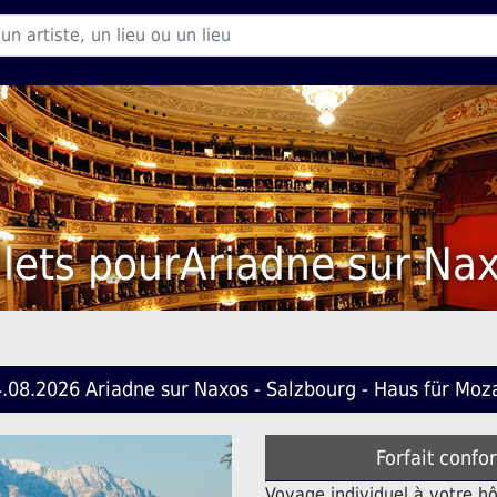
llets pourAriadne sur Na
.08.2026 Ariadne sur Naxos - Salzbourg - Haus für Moz
Forfait confo
Voyage individuel à votre h