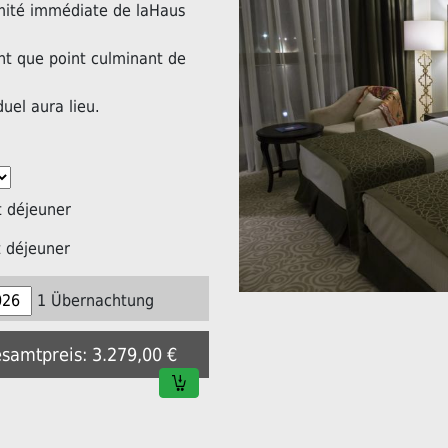
imité immédiate de laHaus
nt que point culminant de
duel aura lieu.
 déjeuner
 déjeuner
1 Übernachtung
esamtpreis: 3.279,00 €