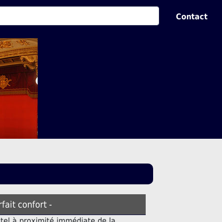
Contact
rfait confort -
tel à proximité immédiate de la.