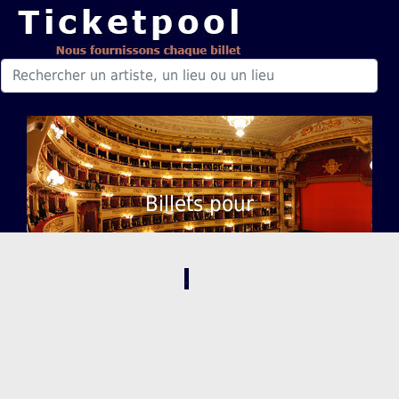
Billets pour
,