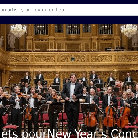
llets pourNew Year s Conc