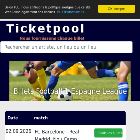
Selon l’UE, nous attribuons la politique souligne que ce site
OK, compris
Web utilise également des cookies.
Plus d’informations
Billets Football 1 Espagne League
Date
match
02.09.2026
FC Barcelone - Real
Seuls les billets
Madrid, Nou Camp